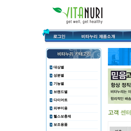
대상별
성분별
기능별
브랜드별
다이어트
피부미용
헬스보충제
보조용품