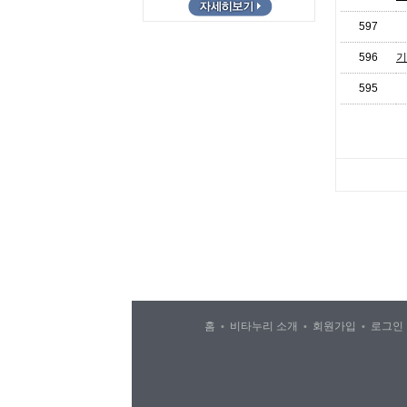
597
596
기
595
홈
비타누리 소개
회원가입
로그
•
•
•